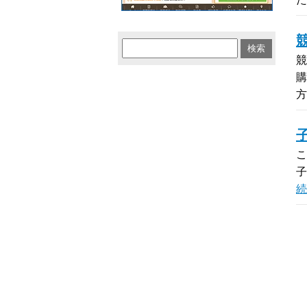
競
購
こ
子
続