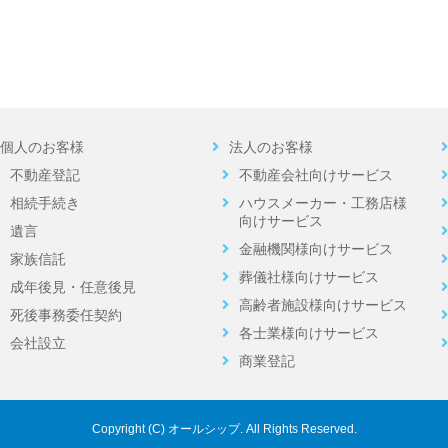
【相続手続】浦安市 M様
【相続手続】浦安市 S様
個人のお客様
法人のお客様
【相続登記】浦安市 Ｉ様
不動産登記
不動産会社向けサービス
相続手続き
ハウスメーカー・工務店様
子どもがいない夫婦の相続｜遺言書がないとどうなる？
向けサービス
遺言
金融機関様向けサービス
家族信託
通帳がないネット銀行口座の相続手続｜必要書類と進め方を
葬儀社様向けサービス
成年後見・任意後見
高齢者施設様向けサービス
死後事務委任契約
【相続登記】浦安市 H様
各士業様向けサービス
会社設立
商業登記
相続に必要な戸籍は何通？｜失敗しないためのポイント
Copyright (C) オールシップ. All Rights Reserved.
【遺言作成】八千代市 T様