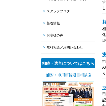
す
スタッフブログ
新着情報
相
化
お客様の声
無料相談／お問い合わせ
司
相続・遺言についてはこちら
A
司
記
た