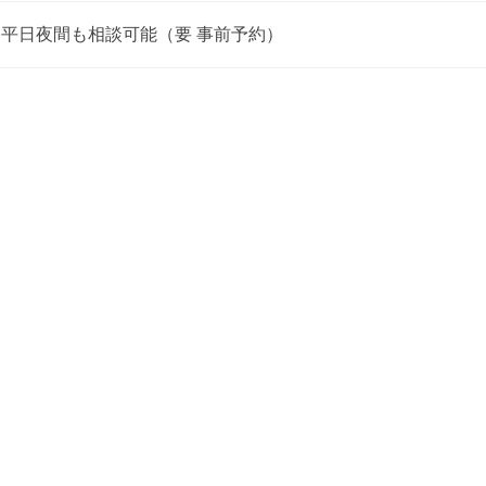
【相続登記】船橋市 M様
 土・平日夜間も相談可能（要 事前予約）
実家の相続は母名義？子名義？｜登記期限も解説
【相続登記】浦安市 I様
【相続登記】浦安市 M様
【相続手続】浦安市 N様
マンション相続の注意点｜遺言書に「集会所の持分」を記載
【相続登記】浦安市 A様
競売で不動産を購入する方法｜代金納付から登記まで司法書