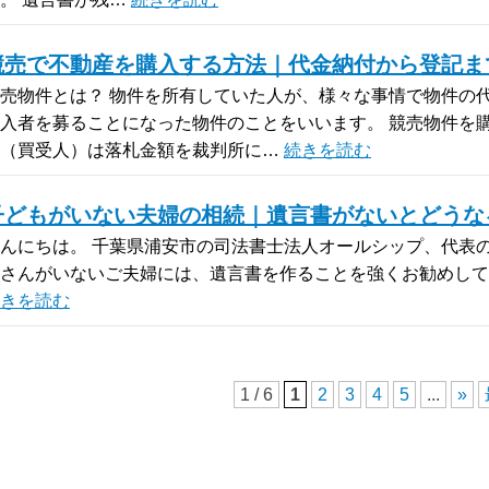
競売で不動産を購入する方法｜代金納付から登記ま
売物件とは？ 物件を所有していた人が、様々な事情で物件の
入者を募ることになった物件のことをいいます。 競売物件を
方（買受人）は落札金額を裁判所に…
続きを読む
子どもがいない夫婦の相続｜遺言書がないとどうな
んにちは。 千葉県浦安市の司法書士法人オールシップ、代表の
さんがいないご夫婦には、遺言書を作ることを強くお勧めしていま
きを読む
1 / 6
1
2
3
4
5
...
»