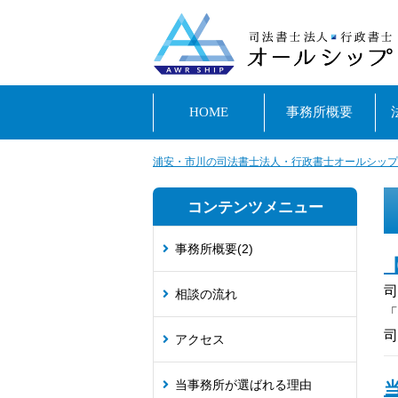
HOME
事務所概要
浦安・市川の司法書士法人・行政書士オールシップ
コンテンツメニュー
事務所概要
(2)
司
相談の流れ
「
司
アクセス
当事務所が選ばれる理由