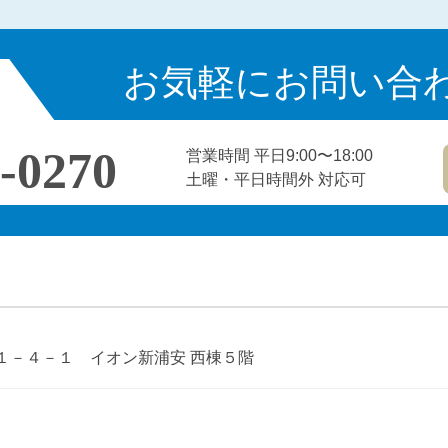
いらない不動産の処分に困ったら？引取サービスの評判と注
お気軽にお問い合
2024年8月16日（金）営業時間変更のお知らせ
相続登記は義務化で3年以内に！｜過去分や罰則についても
-0270
営業時間 平日9:00〜18:00
土曜・平日時間外 対応可
【相続登記】浦安市 K様
【相続手続】浦安市 K様
【抵当権抹消】浦安市 Y様
入船１－４－１ イオン新浦安 西棟５階
【抵当権抹消・住所変更】新宿区 O様
【相続登記】市川市 A様