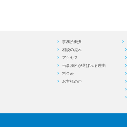
2023.02.10
お客様の声
2023.01.27
お客様の声
事務所概要
2022.12.21
お客様の声
相談の流れ
アクセス
2022.12.16
ブログ
当事務所が選ばれる理由
料金表
2022.10.03
ブログ
お客様の声
2022.09.06
お客様の声
2022.08.30
ブログ
2022.08.18
お客様の声