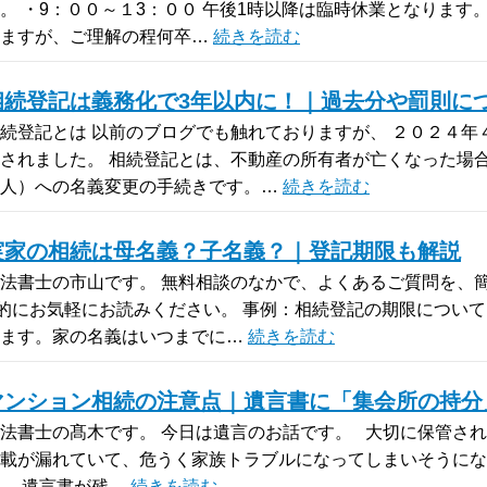
。 ・9：００～１3：００ 午後1時以降は臨時休業となります
しますが、ご理解の程何卒…
続きを読む
相続登記は義務化で3年以内に！｜過去分や罰則に
続登記とは 以前のブログでも触れておりますが、 ２０２４
されました。 相続登記とは、不動産の所有者が亡くなった場
続人）への名義変更の手続きです。…
続きを読む
実家の相続は母名義？子名義？｜登記期限も解説
法書士の市山です。 無料相談のなかで、よくあるご質問を、簡
的にお気軽にお読みください。 事例：相続登記の期限について
ります。家の名義はいつまでに…
続きを読む
マンション相続の注意点｜遺言書に「集会所の持分
法書士の髙木です。 今日は遺言のお話です。 大切に保管され
載が漏れていて、危うく家族トラブルになってしまいそうにな
。 遺言書が残…
続きを読む